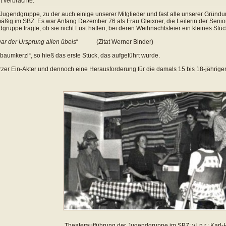
it verbrachte.
Jugendgruppe, zu der auch einige unserer Mitglieder und fast alle unserer Gründun
äßig im SBZ. Es war Anfang Dezember 76 als Frau Gleixner, die Leiterin der Senio
gruppe fragte, ob sie nicht Lust hätten, bei deren Weihnachtsfeier ein kleines Stüc
ar der Ursprung allen übels
“ (Zitat Werner Binder)
tbaumkerzl“, so hieß das erste Stück, das aufgeführt wurde.
rzer Ein-Akter und dennoch eine Herausforderung für die damals 15 bis 18-jährige
Theateraufführung der Jugendgruppe im SBZ; v.l.n.r.: Karl