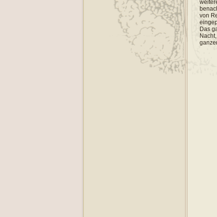
weiter
benach
von Re
eingep
Das ga
Nacht,
ganzen