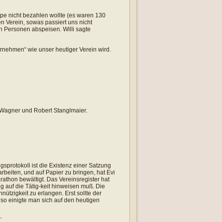
ppe nicht bezahlen wollte (es waren 130
n Verein, sowas passiert uns nicht
n Personen abspeisen. Willi sagte
rnehmen“ wie unser heutiger Verein wird.
p Wagner und Robert Stanglmaier.
protokoll ist die Existenz einer Satzung
beiten, und auf Papier zu bringen, hat Evi
hon bewältigt. Das Vereinsregister hat
g auf die Tätig-keit hinweisen muß. Die
tzigkeit zu erlangen. Erst sollte der
lso einigte man sich auf den heutigen
`