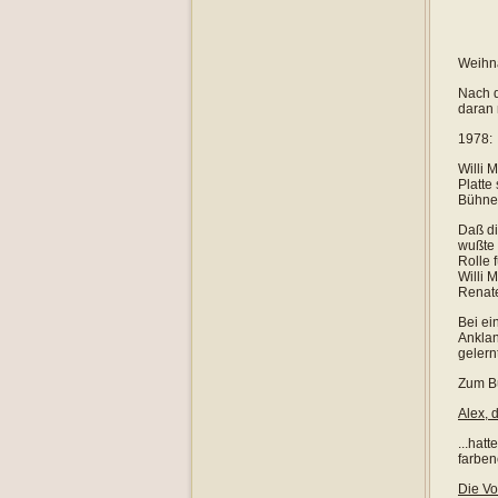
Weihna
Nach d
daran 
1978:
Willi 
Platte
Bühne 
Daß di
wußte 
Rolle 
Willi 
Renate
Bei ei
Anklan
gelern
Zum Bü
Alex, 
...hat
farben
Die Vo