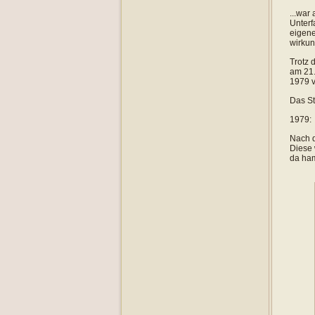
...war
Unterf
eigene
wirkun
Trotz 
am 21.
1979 v
Das St
1979:
Nach d
Diese 
da ham