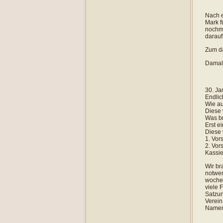
Nach e
Mark f
nochma
darauf
Zum da
Damals
30. Ja
Endlic
Wie au
Diese 
Was br
Erst e
Diese 
1. V
2. V
Kassie
Wir br
notwen
wochen
viele 
Satzun
Verein
Namen