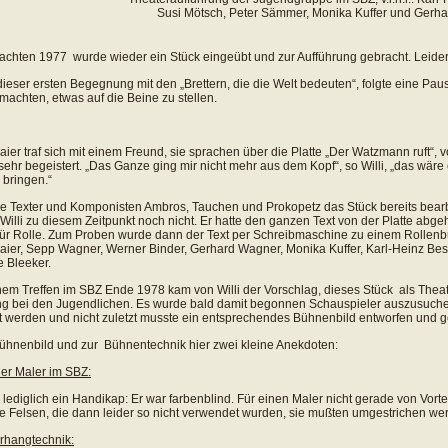
Susi Mötsch, Peter Sämmer, Monika Kuffer und Gerh
chten 1977 wurde wieder ein Stück eingeübt und zur Aufführung gebracht. Leider 
ieser ersten Begegnung mit den „Brettern, die die Welt bedeuten“, folgte eine Paus
machten, etwas auf die Beine zu stellen.
Maier traf sich mit einem Freund, sie sprachen über die Platte „Der
Watzmann ruft“, v
 sehr begeistert. „Das Ganze ging mir nicht mehr aus dem Kopf“, so Willi, „das wäre
bringen.“
e Texter und Komponisten Ambros, Tauchen und Prokopetz das Stück bereits bearbe
Willi zu diesem Zeitpunkt noch nicht. Er hatte den ganzen Text von der Platte abgeh
für Rolle. Zum Proben wurde dann der Text per Schreibmaschine zu einem Rollenb
Maier, Sepp Wagner, Werner Binder, Gerhard Wagner, Monika Kuffer, Karl-Heinz Bes
 Bleeker.
nem Treffen im SBZ Ende 1978 kam von Willi der Vorschlag, dieses Stück als Theat
g bei den Jugendlichen. Es wurde bald damit begonnen Schauspieler auszusuche
t werden und nicht zuletzt musste ein entsprechendes Bühnenbild entworfen und 
hnenbild und zur Bühnentechnik hier zwei kleine Anekdoten:
der Maler im SBZ:
te lediglich ein Handikap: Er war farbenblind. Für einen Maler nicht gerade von Vort
e Felsen, die dann leider so nicht verwendet wurden, sie mußten umgestrichen we
rhangtechnik: