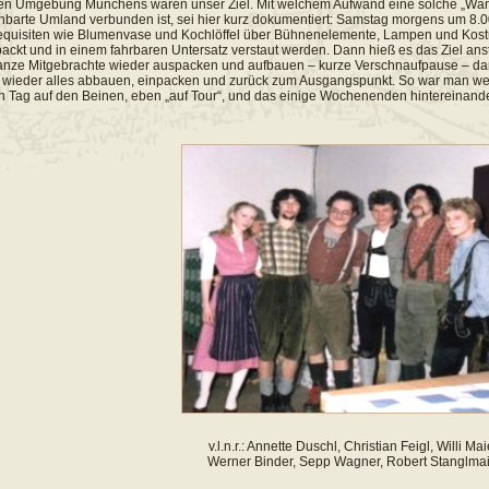
en Umgebung Münchens waren unser Ziel. Mit welchem Aufwand eine solche „Wa
barte Umland verbunden ist, sei hier kurz dokumentiert: Samstag morgens um 8.00 
quisiten wie Blumenvase und Kochlöffel über Bühnenelemente, Lampen und Kostü
ackt und in einem fahrbaren Untersatz verstaut werden. Dann hieß es das Ziel anst
nze Mitgebrachte wieder auspacken und aufbauen – kurze Verschnaufpause – dann f
 wieder alles abbauen, einpacken und zurück zum Ausgangspunkt. So war man weg
 Tag auf den Beinen, eben „auf Tour“, und das einige Wochenenden hintereinande
v.l.n.r.: Annette Duschl, Christian Feigl, Willi Mai
Werner Binder, Sepp Wagner, Robert Stanglmai