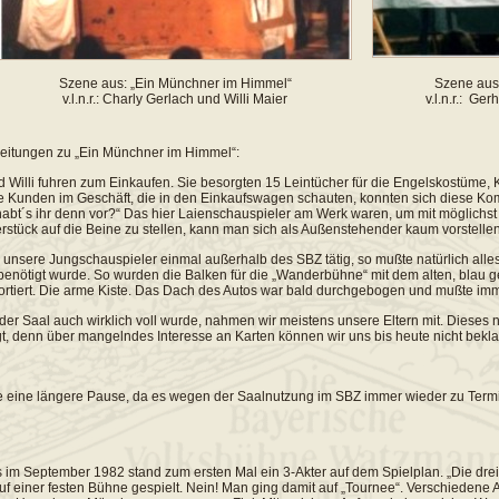
Szene aus: „Ein Münchner im Himmel“
Szene aus 
v.l.n.r.: Charly Gerlach und Willi Maier
v.l.n.r.: Ge
eitungen zu „Ein Münchner im Himmel“:
d Willi fuhren zum Einkaufen. Sie besorgten 15 Leintücher für die Engelskostüme, K
 Kunden im Geschäft, die in den Einkaufswagen schauten, konnten sich diese Komb
abt´s ihr denn vor?“ Das hier Laienschauspieler am Werk waren, um mit möglichs
rstück auf die Beine zu stellen, kann man sich als Außenstehender kaum vorstellen
unsere Jungschauspieler einmal außerhalb des SBZ tätig, so mußte natürlich alles
benötigt wurde. So wurden die Balken für die „Wanderbühne“ mit dem alten, blau ge
ortiert. Die arme Kiste. Das Dach des Autos war bald durchgebogen und mußte im
der Saal auch wirklich voll wurde, nahmen wir meistens unsere Eltern mit. Dieses n
gt, denn über mangelndes Interesse an Karten können wir uns bis heute nicht bekla
gte eine längere Pause, da es wegen der Saalnutzung im SBZ immer wieder zu Ter
s im September 1982 stand zum ersten Mal ein 3-Akter auf dem Spielplan. „Die drei
uf einer festen Bühne gespielt. Nein! Man ging damit auf „Tournee“. Verschiedene