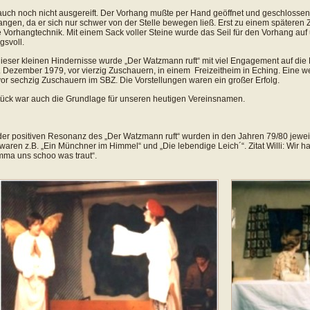
 auch noch nicht ausgereift. Der Vorhang mußte per Hand geöffnet und geschlossen
angen, da er sich nur schwer von der Stelle bewegen ließ. Erst zu einem späteren
 Vorhangtechnik. Mit einem Sack voller Steine wurde das Seil für den Vorhang au
gsvoll.
dieser kleinen Hindernisse wurde „Der Watzmann ruft“ mit viel Engagement auf die
 Dezember 1979, vor vierzig Zuschauern, in einem Freizeitheim in Eching. Eine w
or sechzig Zuschauern im SBZ. Die Vorstellungen waren ein großer Erfolg.
ück war auch die Grundlage für unseren heutigen Vereinsnamen.
er positiven Resonanz des „Der Watzmann ruft“ wurden in den Jahren 79/80 jeweils
waren z.B. „Ein Münchner im Himmel“ und „Die lebendige Leich´“. Zitat Willi: Wir hab
ma uns schoo was traut“.