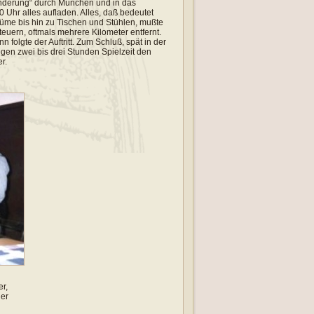
nderung“ durch München und in das
Uhr alles aufladen. Alles, daß bedeutet
me bis hin zu Tischen und Stühlen, mußte
euern, oftmals mehrere Kilometer entfernt.
olgte der Auftritt. Zum Schluß, spät in der
en zwei bis drei Stunden Spielzeit den
r.
er,
er