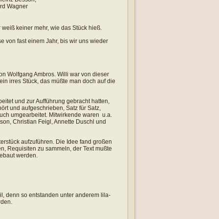
ard Wagner
weiß keiner mehr, wie das Stück hieß.
e von fast einem Jahr, bis wir uns wieder
on Wolfgang Ambros. Willi war von dieser
 ein irres Stück, das müßte man doch auf die
itet und zur Aufführung gebracht hatten,
ört und aufgeschrieben, Satz für Satz,
uch umgearbeitet. Mitwirkende waren u.a.
son, Christian Feigl, Annette Duschl und
erstück aufzuführen. Die Idee fand großen
n, Requisiten zu sammeln, der Text mußte
gebaut werden.
eil, denn so entstanden unter anderem lila-
rden.