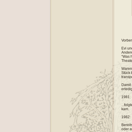
Vorber
Evi un
Andere
“Was h
Theate
Waren 
Stück 
transp
Damit 
erledi
1981:
...fol
kam.
1982:
Bereit
oder a