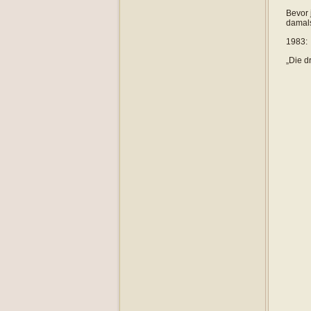
Bevor 
damals
1983:
„Die d