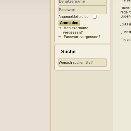
Freize
Benutzername
Diese 
regelm
Passwort
Jugend
Angemeldet bleiben
Anmelden
„Das w
Benutzername
„Chris
vergessen?
Passwort vergessen?
Ein ku
Suche