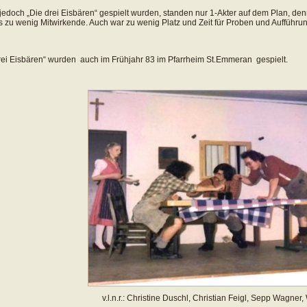
jedoch „Die drei Eisbären“ gespielt wurden, standen nur 1-Akter auf dem Plan, de
 zu wenig Mitwirkende. Auch war zu wenig Platz und Zeit für Proben und Aufführ
rei Eisbären“ wurden auch im Frühjahr 83 im Pfarrheim St.Emmeran gespielt.
v.l.n.r.: Christine Duschl, Christian Feigl, Sepp Wagner, 