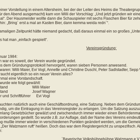
iner Vorstellung in einem Altersheim, bei der der Leiter des Heims die Theatergru
ür den Abend ausgemacht) kam von Willi der Vorschlag: „Und jetzt gründen wir eine
l“. Der Hausmeister wollte dann die Schauspieler mit sechs Flaschen Bier für zeh
hin: „Bring´ erst a mal an Kasten Bier, dann kemma weida redn´“.
maligen Zeitpunkt hätte niemand gedacht, daß daraus einmal ein so großes „Unte
 hat man „einfach gespielt“.
Vereinsgründung:
nuar 1984:
h war es soweit, der Verein wurde gegründet.
s dem Gründungsprotokoll hervorgeht, waren sieben Personen anwesend.
waren: Willi Maier, Evi Vogl, Annette und Christine Duschl, Peter Sadlstadter, Sep
aucht eigentlich so ein neuer Verein alles?
inmal eine Vorstandschaft.
wurde wie folgt gewählt:
orstand Willi Maier
orstand Josef Wagner
r und Schriftführer Evi Vogl
auchten natürlich auch eine Geschäftsordnung, eine Satzung. Neben dem Gründungs
dig, um die Eintragung in das Vereinsregister zu erlangen. Um die Satzung auszuar
lang Gesetzbücher gewälzt und zwischendurch immer wieder einen Behördenmarat
Forderungen gestellt. So wurde z.B. zur Auflage, daß der Name des Vereins eindeuti
g mußte immer wieder in verschiedenen Punkten geändert werden, um die Gemeinnü
 „Der Watzmann ruft“ heißen. Doch das war dem Registergericht zu unspezifisch. A
:
`Bayerische Volksbühnebühne Watzmann e.V.