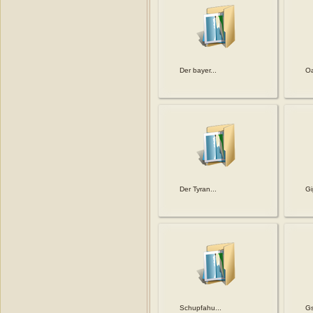
Der bayer...
Oa
Der Tyran...
Gi
Schupfahu...
Gs