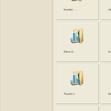
Kavalier ...
de
Zirkus Zi...
Au
Theater (...
Di