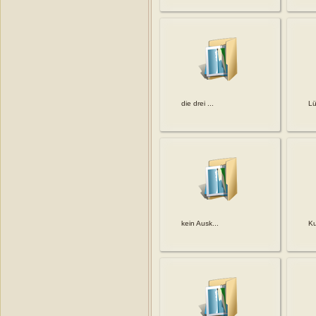
die drei ...
Lü
kein Ausk...
Ku