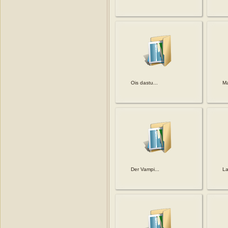
Ois dastu...
Ma
Der Vampi...
La