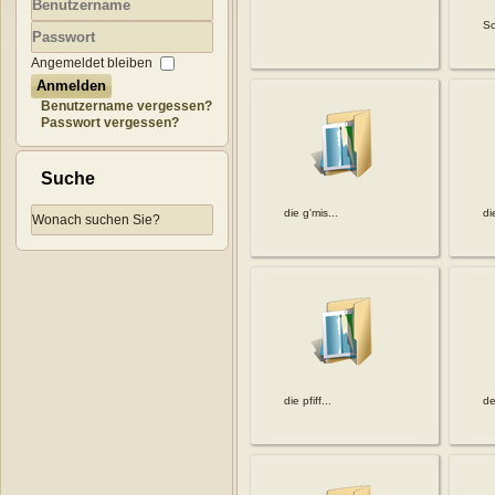
Sc
Benutzername
Passwort
Angemeldet bleiben
Anmelden
Benutzername vergessen?
Passwort vergessen?
Suche
die g'mis...
di
die pfiff...
de