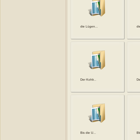
die Lügen...
di
Der Kohlr...
De
Bis die U...
Bl