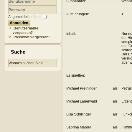
Bühnenbild:
Wohnz
Benutzername
Aufführungen:
1
Passwort
Angemeldet bleiben
Anmelden
Benutzername
vergessen?
Inhalt:
Nur no
Passwort vergessen?
der Hi
verspi
und Go
schrec
Suche
Der Er
versuc
aber w
Es spielten:
Michael Preininger
als
Petrus
Michael Lauerwald
als
Erzeng
Lisa Schillinger
als
Fünkc
Sabrina Mähler
als
Flimm