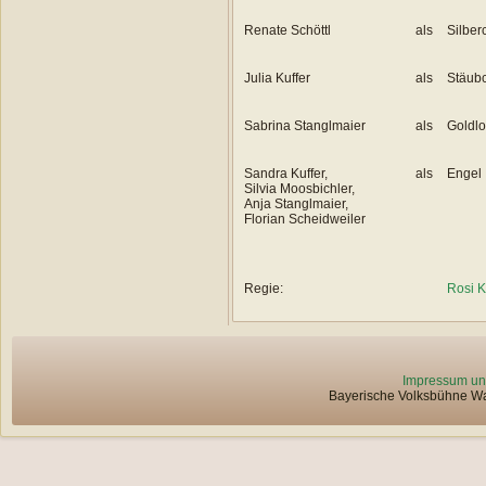
Renate Schöttl
als
Silber
Julia Kuffer
als
Stäub
Sabrina Stanglmaier
als
Goldl
Sandra Kuffer,
als
Engel
Silvia Moosbichler,
Anja Stanglmaier,
Florian Scheidweiler
Regie:
Rosi K
Impressum un
Bayerische Volksbühne Wat