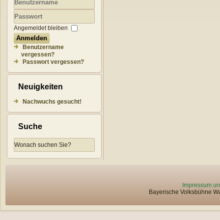
Benutzername
Passwort
Angemeldet bleiben
Anmelden
Benutzername
vergessen?
Passwort vergessen?
Neuigkeiten
Nachwuchs gesucht!
Suche
Impressum un
Bayerische Volksbühne Wat