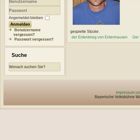
Benutzername
Passwort
Angemeldet bleiben
Anmelden
Benutzername
gespielte Stücke:
vergessen?
der Entenkrieg von Entenhausen
Der 
Passwort vergessen?
Suche
Impressum un
Bayerische Volksbühne Wat